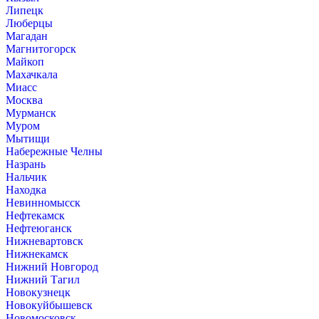
Липецк
Люберцы
Магадан
Магнитогорск
Майкоп
Махачкала
Миасс
Москва
Мурманск
Муром
Мытищи
Набережные Челны
Назрань
Нальчик
Находка
Невинномысск
Нефтекамск
Нефтеюганск
Нижневартовск
Нижнекамск
Нижний Новгород
Нижний Тагил
Новокузнецк
Новокуйбышевск
Новомосковск