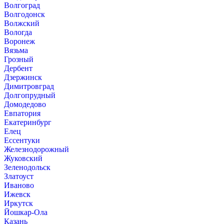
Волгоград
Волгодонск
Волжский
Вологда
Воронеж
Вязьма
Грозный
Дербент
Дзержинск
Димитровград
Долгопрудный
Домодедово
Евпатория
Екатеринбург
Елец
Ессентуки
Железнодорожный
Жуковский
Зеленодольск
Златоуст
Иваново
Ижевск
Иркутск
Йошкар-Ола
Казань