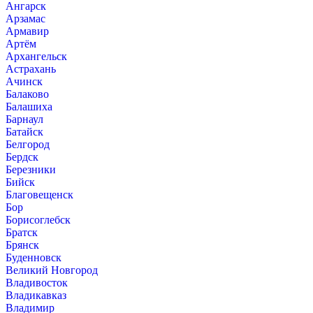
Ангарск
Арзамас
Армавир
Артём
Архангельск
Астрахань
Ачинск
Балаково
Балашиха
Барнаул
Батайск
Белгород
Бердск
Березники
Бийск
Благовещенск
Бор
Борисоглебск
Братск
Брянск
Буденновск
Великий Новгород
Владивосток
Владикавказ
Владимир