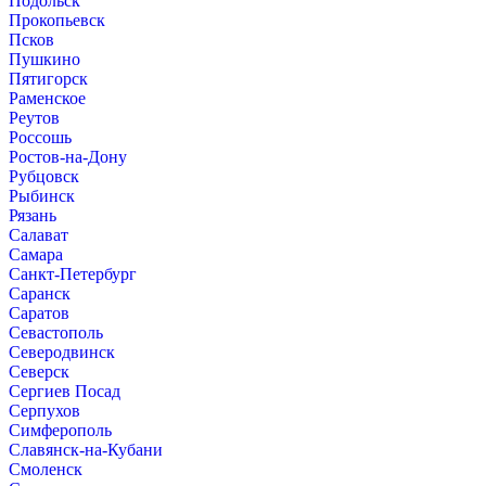
Подольск
Прокопьевск
Псков
Пушкино
Пятигорск
Раменское
Реутов
Россошь
Ростов-на-Дону
Рубцовск
Рыбинск
Рязань
Салават
Самара
Санкт-Петербург
Саранск
Саратов
Севастополь
Северодвинск
Северск
Сергиев Посад
Серпухов
Симферополь
Славянск-на-Кубани
Смоленск