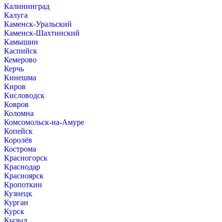
Калининград
Калуга
Каменск-Уральский
Каменск-Шахтинский
Камышин
Каспийск
Кемерово
Керчь
Кинешма
Киров
Кисловодск
Ковров
Коломна
Комсомольск-на-Амуре
Копейск
Королёв
Кострома
Красногорск
Краснодар
Красноярск
Кропоткин
Кузнецк
Курган
Курск
Кызыл