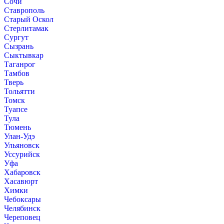
Сочи
Ставрополь
Старый Оскол
Стерлитамак
Сургут
Сызрань
Сыктывкар
Таганрог
Тамбов
Тверь
Тольятти
Томск
Туапсе
Тула
Тюмень
Улан-Удэ
Ульяновск
Уссурийск
Уфа
Хабаровск
Хасавюрт
Химки
Чебоксары
Челябинск
Череповец